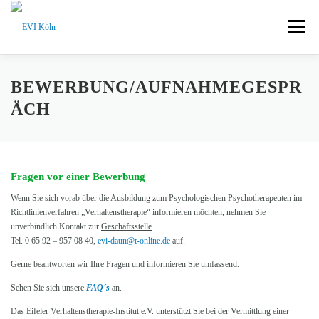
Zum Inhalt springen
Menü
AUSBILDUNG DAUN
AUSBILDUNG KÖLN
BEWERBUNG/AUFNAHMEGESPR
ÄCH
INTERESSIERTE ÄRZTE / GASTHÖRER
Fragen vor einer Bewerbung
PATIENTENINFORMATION
IMPRESSUM
HOME
Wenn Sie sich vorab über die Ausbildung zum Psychologischen Psychotherapeuten im
Richtlinienverfahren „Verhaltenstherapie“ informieren möchten, nehmen Sie
unverbindlich Kontakt zur
Geschäftsstelle
Tel. 0 65 92 – 957 08 40,
evi-daun@t-online.de
auf.
Gerne beantworten wir Ihre Fragen und informieren Sie umfassend.
Sehen Sie sich unsere
FAQ´s
an.
Das Eifeler Verhaltenstherapie-Institut e.V. unterstützt Sie bei der Vermittlung einer