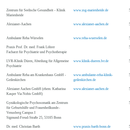
Zentrum für Seelische Gesundheit – Klinik
www.zsg-marienheide.de
Marienheide
Alexianer-Aachen
www.alexianer-aachen.de
Ambulante Reha Würselen
www.reha-wuerselen.de
Praxis Prof. Dr. med. Frank Löhrer
Facharzt für Psychiatrie und Psychotherapie
LVR-Klinik Düren, Abteilung für Allgemeine
www.klinik-dueren.lvr.de
Psychiatrie
Ambulante Reha am Krankenhaus GmbH -
www.ambulante-reha-klinik-
Geilenkirchen
geilenkirchen.de
Alexianer Aachen GmbH (ehem. Katharina
www.alexianer-aachen.de
Kasper Via Nobis GmbH)
Gynäkologische Psychosomatik am Zentrum
für Geburtshilfe und Frauenheilkunde–
Venusberg Campus I
Sigmund-Freud-Straße 25, 53105 Bonn
Dr. med. Christian Barth
www.praxis-barth-bonn.de