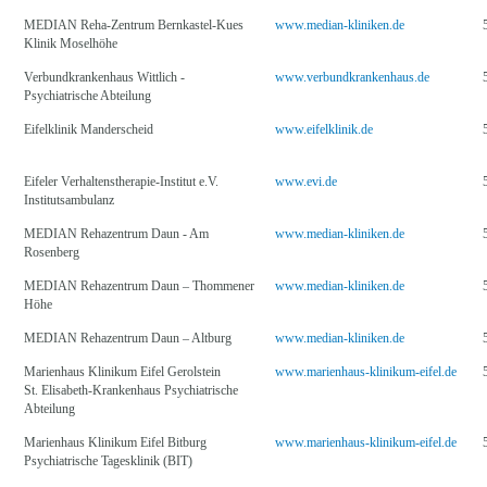
MEDIAN Reha-Zentrum Bernkastel-Kues
www.median-kliniken.de
Klinik Moselhöhe
Verbundkrankenhaus Wittlich -
www.verbundkrankenhaus.de
Psychiatrische Abteilung
Eifelklinik Manderscheid
www.eifelklinik.de
Eifeler Verhaltenstherapie-Institut e.V.
www.evi.de
Institutsambulanz
MEDIAN Rehazentrum Daun - Am
www.median-kliniken.de
Rosenberg
MEDIAN Rehazentrum Daun – Thommener
www.median-kliniken.de
Höhe
MEDIAN Rehazentrum Daun – Altburg
www.median-kliniken.de
Marienhaus Klinikum Eifel Gerolstein
www.marienhaus-klinikum-eifel.de
St. Elisabeth-Krankenhaus Psychiatrische
Abteilung
Marienhaus Klinikum Eifel Bitburg
www.marienhaus-klinikum-eifel.de
Psychiatrische Tagesklinik (BIT)