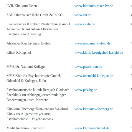
LVR-Klinikum Essen
www.klinikum-essen.lvr.de
ZAR Oberhausen Reha GmbH&Co.KG
www.zar.de
Evangelisches Klinikum Niederrhein gGmbH
www.evkln.de
Johanniter Krankenhaus Oberhausen
Psychiatrische Abteilung
Alexianer-Krankenhaus Krefeld
www.alexianer-krefeld.de
Klinik Königshof
www.klinik-koenigshof-krefeld.de
MVZ Dr. Nau und Kollegen
www.praxis-nau.de
MVZ Köln für Psychotherapie GmbH,
www.odendahl-kollegen.de
Odendahl & Kollegen, Köln
Psychosomatische Klinik Bergisch Gladbach
www.psk-bg.de
Fachklinik für Abhängigkeitserkrankungen
Bewerbungen unter „Karriere“
Klinikum Oberberg /Krankenhaus Waldbröl
www.klinikum-oberberg.de
Klinik für Allgemeinpsychiatrie,
Psychotherapie u. Psychosomatik
MediClin Klinik Reichshof
www.klinik-reichshof.de