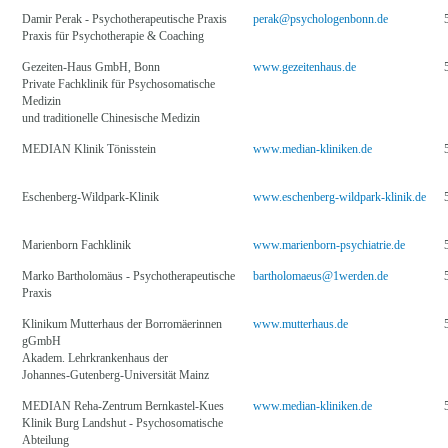
Damir Perak - Psychotherapeutische Praxis
perak@psychologenbonn.de
Praxis für Psychotherapie & Coaching
Gezeiten-Haus GmbH, Bonn
www.gezeitenhaus.de
Private Fachklinik für Psychosomatische
Medizin
und traditionelle Chinesische Medizin
MEDIAN Klinik Tönisstein
www.median-kliniken.de
Eschenberg-Wildpark-Klinik
www.eschenberg-wildpark-klinik.de
Marienborn Fachklinik
www.marienborn-psychiatrie.de
Marko Bartholomäus - Psychotherapeutische
bartholomaeus@1werden.de
Praxis
Klinikum Mutterhaus der Borromäerinnen
www.mutterhaus.de
gGmbH
Akadem. Lehrkrankenhaus der
Johannes-Gutenberg-Universität Mainz
MEDIAN Reha-Zentrum Bernkastel-Kues
www.median-kliniken.de
Klinik Burg Landshut - Psychosomatische
Abteilung