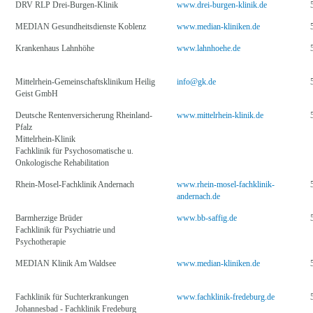
DRV RLP Drei-Burgen-Klinik
www.drei-burgen-klinik.de
MEDIAN Gesundheitsdienste Koblenz
www.median-kliniken.de
Krankenhaus Lahnhöhe
www.lahnhoehe.de
Mittelrhein-Gemeinschaftsklinikum Heilig
info@gk.de
Geist GmbH
Deutsche Rentenversicherung Rheinland-
www.mittelrhein-klinik.de
Pfalz
Mittelrhein-Klinik
Fachklinik für Psychosomatische u.
Onkologische Rehabilitation
Rhein-Mosel-Fachklinik Andernach
www.rhein-mosel-fachklinik-
andernach.de
Barmherzige Brüder
www.bb-saffig.de
Fachklinik für Psychiatrie und
Psychotherapie
MEDIAN Klinik Am Waldsee
www.median-kliniken.de
Fachklinik für Suchterkrankungen
www.fachklinik-fredeburg.de
Johannesbad - Fachklinik Fredeburg