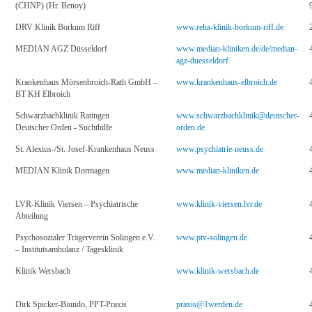
(CHNP) (Hr. Benoy)
DRV Klinik Borkum Riff
www.reha-klinik-borkum-riff.de
MEDIAN AGZ Düsseldorf
www.median-kliniken.de/de/median-
agz-duesseldorf
Krankenhaus Mörsenbroich-Rath GmbH –
www.krankenhaus-elbroich.de
BT KH Elbroich
Schwarzbachklinik Ratingen
www.schwarzbachklinik@deutscher-
Deutscher Orden - Suchthilfe
orden.de
St. Alexius-/St. Josef-Krankenhaus Neuss
www.psychiatrie-neuss.de
MEDIAN Klinik Dormagen
www.median-kliniken.de
LVR-Klinik Viersen – Psychiatrische
www.klinik-viersen.lvr.de
Abteilung
Psychosozialer Trägerverein Solingen e.V.
www.ptv-solingen.de
– Institutsambulanz / Tagesklinik
Klinik Wersbach
www.klinik-wersbach.de
Dirk Spicker-Biundo, PPT-Praxis
praxis@1werden.de