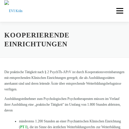
Zum Inhalt springen
Menü
AUSBILDUNG DAUN
AUSBILDUNG KÖLN
KOOPERIERENDE
EINRICHTUNGEN
INTERESSIERTE ÄRZTE / GASTHÖRER
Die praktische Tätigkeit nach § 2 PsychTh-APrV ist durch Kooperationsvereinbarungen
PATIENTENINFORMATION
IMPRESSUM
HOME
mit entsprechenden Klinischen Einrichtungen geregelt, die als Ausbildungsstätten
anerkannt sind und deren leitende Ärzte über entsprechende Weiterbildungsbefugnisse
verfügen.
Ausbildungsteilnehmer zum Psychologischen Psychotherapeuten müssen im Verlauf
ihrer Ausbildung eine „praktische Tätigkeit“ im Umfang von 1.800 Stunden ableisten,
davon
mindestens 1.200 Stunden an einer Psychiatrischen Klinischen Einrichtung
(
PT I
), die im Sinne des ärztlichen Weiterbildungsrechts zur Weiterbildung