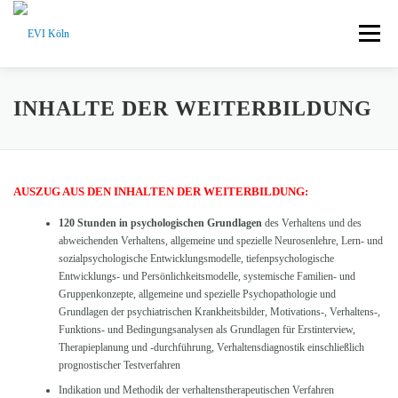
Zum Inhalt springen
Menü
AUSBILDUNG DAUN
AUSBILDUNG KÖLN
INHALTE DER WEITERBILDUNG
INTERESSIERTE ÄRZTE / GASTHÖRER
AUSZUG AUS DEN INHALTEN DER WEITERBILDUNG:
120 Stunden in psychologischen Grundlagen
des Verhaltens und des
PATIENTENINFORMATION
IMPRESSUM
HOME
abweichenden Verhaltens, allgemeine und spezielle Neurosenlehre, Lern- und
sozialpsychologische Entwicklungsmodelle, tiefenpsychologische
Entwicklungs- und Persönlichkeitsmodelle, systemische Familien- und
Gruppenkonzepte, allgemeine und spezielle Psychopathologie und
Grundlagen der psychiatrischen Krankheitsbilder, Motivations-, Verhaltens-,
Funktions- und Bedingungsanalysen als Grundlagen für Erstinterview,
Therapieplanung und -durchführung, Verhaltensdiagnostik einschließlich
prognostischer Testverfahren
Indikation und Methodik der verhaltenstherapeutischen Verfahren