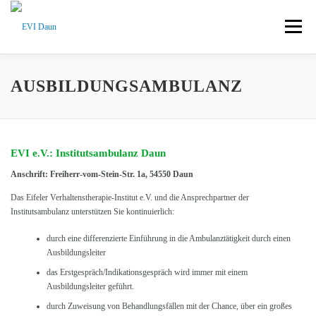
Zum Inhalt springen
Menü
AUSBILDUNG DAUN
AUSBILDUNG KÖLN
AUSBILDUNGSAMBULANZ
INTERESSIERTE ÄRZTE / GASTHÖRER
EVI e.V.: Institutsambulanz Daun
Anschrift: Freiherr-vom-Stein-Str. 1a, 54550 Daun
PATIENTENINFORMATION
IMPRESSUM
HOME
Das Eifeler Verhaltenstherapie-Institut e.V. und die Ansprechpartner der
Institutsambulanz unterstützen Sie kontinuierlich:
durch eine differenzierte Einführung in die Ambulanztätigkeit durch einen
Ausbildungsleiter
das Erstgespräch/Indikationsgespräch wird immer mit einem
Ausbildungsleiter geführt.
durch Zuweisung von Behandlungsfällen mit der Chance, über ein großes