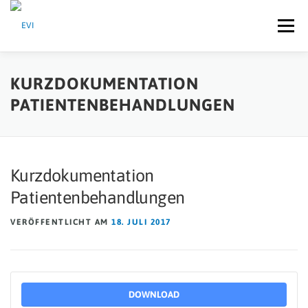
Zum Inhalt springen
Menü
IMPRESSUM
DATENSCHUTZERKLÄRUNG
HOME
KURZDOKUMENTATION
PATIENTENBEHANDLUNGEN
Kurzdokumentation
Patientenbehandlungen
VERÖFFENTLICHT AM
18. JULI 2017
DOWNLOAD