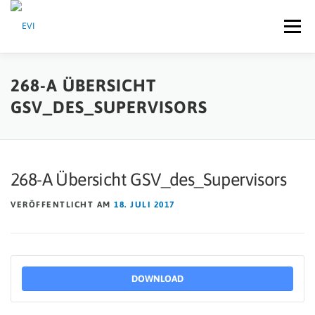
Zum Inhalt springen
Menü
IMPRESSUM
DATENSCHUTZERKLÄRUNG
HOME
268-A ÜBERSICHT
GSV_DES_SUPERVISORS
268-A Übersicht GSV_des_Supervisors
VERÖFFENTLICHT AM
18. JULI 2017
DOWNLOAD